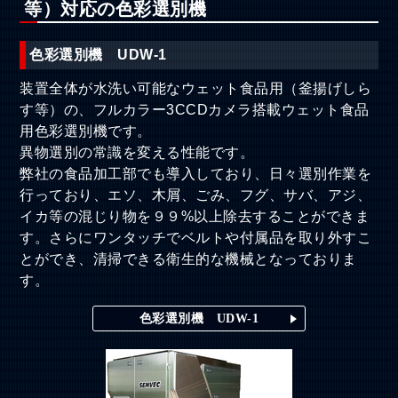
等）対応の色彩選別機
色彩選別機 UDW-1
装置全体が水洗い可能なウェット食品用（釜揚げしら
す等）の、フルカラー3CCDカメラ搭載ウェット食品
用色彩選別機です。
異物選別の常識を変える性能です。
弊社の食品加工部でも導入しており、日々選別作業を
行っており、エソ、木屑、ごみ、フグ、サバ、アジ、
イカ等の混じり物を９９%以上除去することができま
す。さらにワンタッチでベルトや付属品を取り外すこ
とができ、清掃できる衛生的な機械となっておりま
す。
色彩選別機 UDW-1