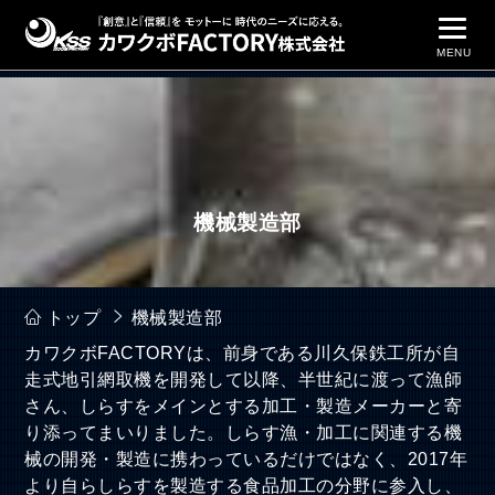
MENU
トップページ
食品加工部
機械製造部
機械製造部
会社概要
工場見学
トップ
機械製造部
お買い物
カワクボFACTORYは、前身である川久保鉄工所が自
走式地引網取機を開発して以降、半世紀に渡って漁師
お問い合わせ
さん、しらすをメインとする加工・製造メーカーと寄
り添ってまいりました。しらす漁・加工に関連する機
械の開発・製造に携わっているだけではなく、2017年
より自らしらすを製造する食品加工の分野に参入し、